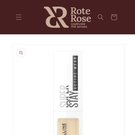
Ir
directamente
al contenido
Carrito
Ir
directamente
a la
información
del producto